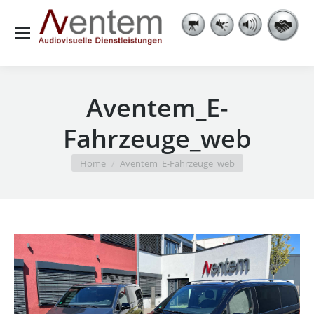
Aventem_E-
Fahrzeuge_web
You are here:
Home
Aventem_E-Fahrzeuge_web