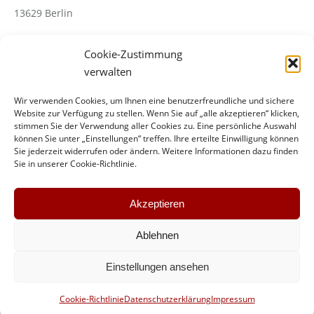
13629 Berlin
Cookie-Zustimmung
Telefon: +49 30 367005-70
verwalten
Wir verwenden Cookies, um Ihnen eine benutzerfreundliche und sichere
Website zur Verfügung zu stellen. Wenn Sie auf „alle akzeptieren“ klicken,
stimmen Sie der Verwendung aller Cookies zu. Eine persönliche Auswahl
können Sie unter „Einstellungen“ treffen. Ihre erteilte Einwilligung können
Sie jederzeit widerrufen oder ändern. Weitere Informationen dazu finden
Sie in unserer Cookie-Richtlinie.
Find us on:
Facebook
Mail
page
page
Akzeptieren
opens
opens
in
in
Ablehnen
new
new
window
window
Einstellungen ansehen
Top Menue
Cookie-Richtlinie
Datenschutzerklärung
Impressum
2026 ©Aventem GmbH - Audiovisuelle Dienstleistungen