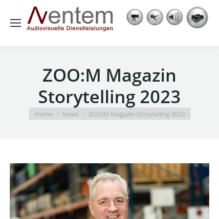
ZOO:M Magazin
Storytelling 2023
You are here:
Home
News
ZOO:M Magazin Storytelling 2023