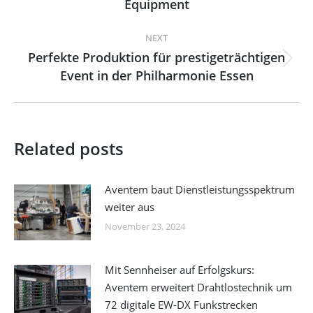
Equipment
post:
NEXT
Perfekte Produktion für prestigeträchtigen
Next
Event in der Philharmonie Essen
post:
Related posts
Aventem baut Dienstleistungsspektrum
weiter aus
November 23, 2024
Mit Sennheiser auf Erfolgskurs:
Aventem erweitert Drahtlostechnik um
72 digitale EW-DX Funkstrecken