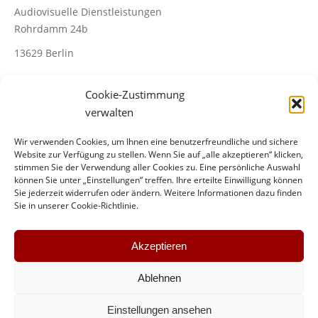
Audiovisuelle Dienstleistungen
Rohrdamm 24b
13629 Berlin
Cookie-Zustimmung
Telefon: +49 30 367005-70
verwalten
Wir verwenden Cookies, um Ihnen eine benutzerfreundliche und sichere
Website zur Verfügung zu stellen. Wenn Sie auf „alle akzeptieren“ klicken,
stimmen Sie der Verwendung aller Cookies zu. Eine persönliche Auswahl
können Sie unter „Einstellungen“ treffen. Ihre erteilte Einwilligung können
Sie jederzeit widerrufen oder ändern. Weitere Informationen dazu finden
Sie in unserer Cookie-Richtlinie.
Find us on:
Facebook
Mail
page
page
Akzeptieren
opens
opens
in
in
Ablehnen
new
new
window
window
Einstellungen ansehen