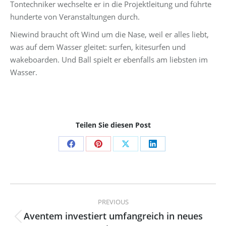
Tontechniker wechselte er in die Projektleitung und führte
hunderte von Veranstaltungen durch.
Niewind braucht oft Wind um die Nase, weil er alles liebt,
was auf dem Wasser gleitet: surfen, kitesurfen und
wakeboarden. Und Ball spielt er ebenfalls am liebsten im
Wasser.
Teilen Sie diesen Post
Share
Share
Share
Share
on
on
on
on
Facebook
Pinterest
X
LinkedIn
Post
PREVIOUS
navigation
Aventem investiert umfangreich in neues
Previous