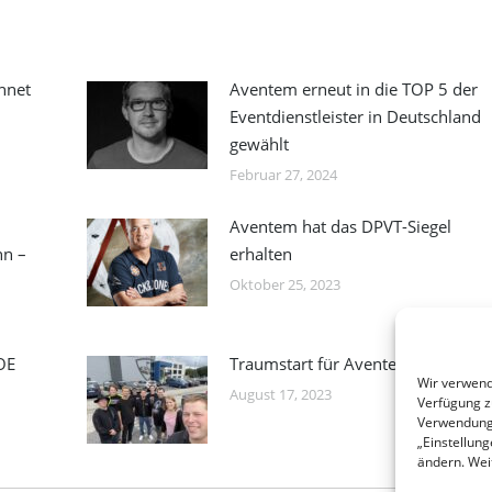
hnet
Aventem erneut in die TOP 5 der
Eventdienstleister in Deutschland
gewählt
Februar 27, 2024
Aventem hat das DPVT-Siegel
hn –
erhalten
Oktober 25, 2023
OE
Traumstart für Aventem-Azubis
Wir verwend
August 17, 2023
Verfügung zu
Verwendung 
„Einstellung
ändern. Weit