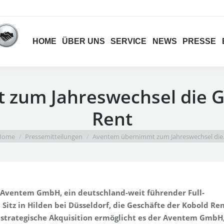
NEWS
PRESSE
BACKSTAGE
KON
HOME
ÜBER UNS
SERVICE
NEWS
PRESSE
zum Jahreswechsel die G
Rent
u are here:
Home
Pressemitteilungen
Aventem übernimmt zum Jahreswechsel di
 Aventem GmbH, ein deutschland-weit führender Full-
Sitz in Hilden bei Düsseldorf, die Geschäfte der Kobold Re
trategische Akquisition ermöglicht es der Aventem GmbH