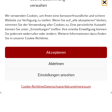
verwalten
Company Aventem GmbH in Hilden bei Düsseldorf
erweitert die Ausbildungskapazitäten um den
Wir verwenden Cookies, um Ihnen eine benutzerfreundliche und sichere
Ausbildungsberuf Fachkraft für Lagerlogistik.
Website zur Verfügung zu stellen. Wenn Sie auf „alle akzeptieren“ klicken,
Künftig haben die beiden Mitarbeitenden Nadine
stimmen Sie der Verwendung aller Cookies zu. Eine persönliche Auswahl
können Sie unter „Einstellungen“ treffen. Ihre erteilte Einwilligung können
Honerbach und John Krüll die Kompetenz und
Sie jederzeit widerrufen oder ändern. Weitere Informationen dazu finden
Berechtigung zur Qualifizierung der
Sie in unserer Cookie-Richtlinie.
Nachwuchskräfte im Hildener Unternehmen. Beide
Mitarbeiter bestanden dazu die entsprechenden
Akzeptieren
Ausbildereignungsprüfungen. Ab August 2022
plant…
Ablehnen
Einstellungen ansehen
Cookie-Richtlinie
Datenschutzerklärung
Impressum
Top Menue
2026 ©Aventem GmbH - Audiovisuelle Dienstleistungen