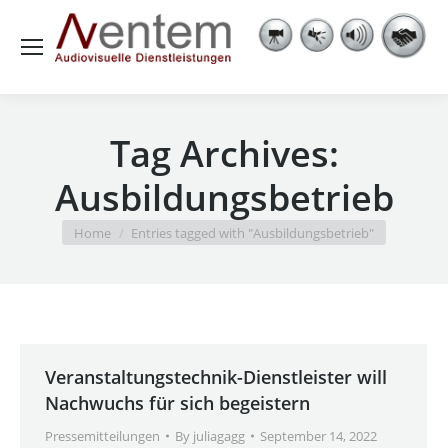
Tag Archives:
Ausbildungsbetrieb
You are here:
Home
Entries tagged with "Ausbildungsbetrieb"
Veranstaltungstechnik-Dienstleister will
Nachwuchs für sich begeistern
Pressemitteilungen
By
juliagagg
September 14, 2022