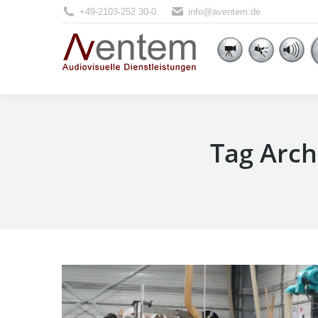
+49-2103-252 30-0
info@aventem.de
HOME
ÜBER UNS
SERVICE
Tag Arch