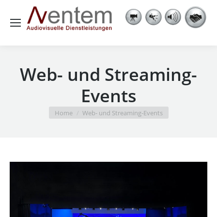
Web- und Streaming-
Events
You are here:
Home
Web- und Streaming-Events