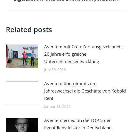
post:
Related posts
Aventem mit CrefoZert ausgezeichnet –
20 Jahre erfolgreiche
Unternehmensentwicklung
Juni 30, 2026
Aventem übernimmt zum
Jahreswechsel die Geschäfte von Kobold
Rent
Januar 13, 2025
Aventem erneut in die TOP 5 der
Eventdienstleister in Deutschland