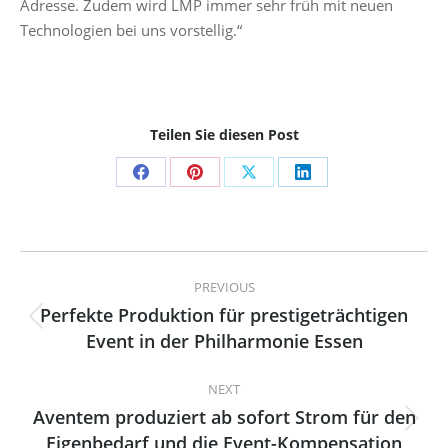
Adresse. Zudem wird LMP immer sehr früh mit neuen
Technologien bei uns vorstellig.“
Teilen Sie diesen Post
Share
Share
Share
Share
on
on
on
on
Facebook
Pinterest
X
LinkedIn
Post
PREVIOUS
navigation
Perfekte Produktion für prestigeträchtigen
Previous
Event in der Philharmonie Essen
post:
NEXT
Aventem produziert ab sofort Strom für den
Next
Eigenbedarf und die Event-Kompensation